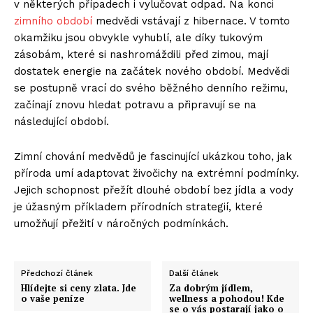
v některých případech i vylučovat odpad. Na konci
zimního období
medvědi vstávají z hibernace. V tomto
okamžiku jsou obvykle vyhublí, ale díky tukovým
zásobám, které si nashromáždili před zimou, mají
dostatek energie na začátek nového období. Medvědi
se postupně vrací do svého běžného denního režimu,
začínají znovu hledat potravu a připravují se na
následující období.
Zimní chování medvědů je fascinující ukázkou toho, jak
příroda umí adaptovat živočichy na extrémní podmínky.
Jejich schopnost přežít dlouhé období bez jídla a vody
je úžasným příkladem přírodních strategií, které
umožňují přežití v náročných podmínkách.
Předchozí článek
Další článek
Hlídejte si ceny zlata. Jde
Za dobrým jídlem,
o vaše peníze
wellness a pohodou! Kde
se o vás postarají jako o