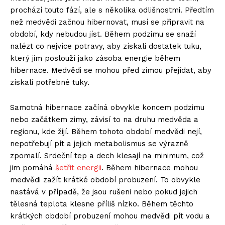
prochází touto fází, ale s několika odlišnostmi. Předtím
než medvědi začnou hibernovat, musí se připravit na
období, kdy nebudou jíst. Během podzimu se snaží
nalézt co nejvíce potravy, aby získali dostatek tuku,
který jim poslouží jako zásoba energie během
hibernace. Medvědi se mohou před zimou přejídat, aby
získali potřebné tuky.
Samotná hibernace začíná obvykle koncem podzimu
nebo začátkem zimy, závisí to na druhu medvěda a
regionu, kde žijí. Během tohoto období medvědi nejí,
nepotřebují pít a jejich metabolismus se výrazně
zpomalí. Srdeční tep a dech klesají na minimum, což
jim pomáhá
šetřit energii
. Během hibernace mohou
medvědi zažít krátké období probuzení. To obvykle
nastává v případě, že jsou rušeni nebo pokud jejich
tělesná teplota klesne příliš nízko. Během těchto
krátkých období probuzení mohou medvědi pít vodu a