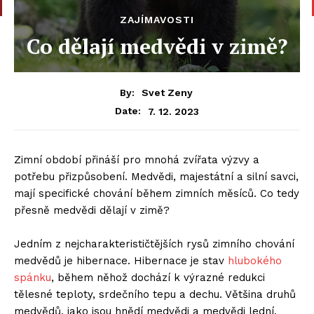
ZAJÍMAVOSTI
Co dělají medvědi v zimě?
By:
Svet Zeny
7. 12. 2023
Date:
Zimní období přináší pro mnohá zvířata výzvy a
potřebu přizpůsobení. Medvědi, majestátní a silní savci,
mají specifické chování během zimních měsíců. Co tedy
přesně medvědi dělají v zimě?
Jedním z nejcharakterističtějších rysů zimního chování
medvědů je hibernace. Hibernace je stav
hlubokého
spánku
, během něhož dochází k výrazné redukci
tělesné teploty, srdečního tepu a dechu. Většina druhů
medvědů, jako jsou hnědí medvědi a medvědi lední,