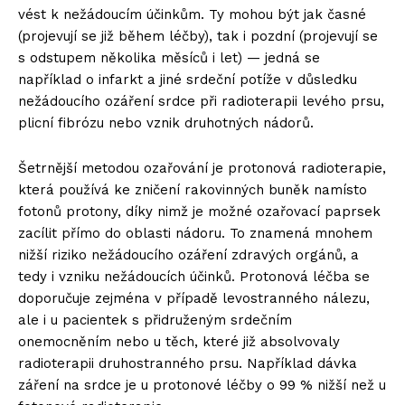
vést k nežádoucím účinkům. Ty mohou být jak časné
(projevují se již během léčby), tak i pozdní (projevují se
s odstupem několika měsíců i let) — jedná se
například o infarkt a jiné srdeční potíže v důsledku
nežádoucího ozáření srdce při radioterapii levého prsu,
plicní fibrózu nebo vznik druhotných nádorů.
Šetrnější metodou ozařování je protonová radioterapie,
která používá ke zničení rakovinných buněk namísto
fotonů protony, díky nimž je možné ozařovací paprsek
zacílit přímo do oblasti nádoru. To znamená mnohem
nižší riziko nežádoucího ozáření zdravých orgánů, a
tedy i vzniku nežádoucích účinků. Protonová léčba se
doporučuje zejména v případě levostranného nálezu,
ale i u pacientek s přidruženým srdečním
onemocněním nebo u těch, které již absolvovaly
radioterapii druhostranného prsu. Například dávka
záření na srdce je u protonové léčby o 99 % nižší než u