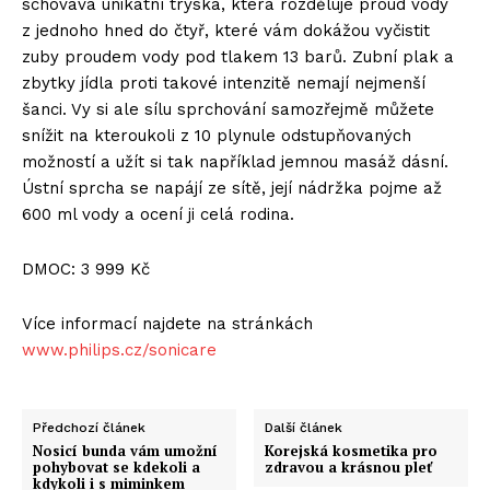
schovává unikátní tryska, která rozděluje proud vody
z jednoho hned do čtyř, které vám dokážou vyčistit
zuby proudem vody pod tlakem 13 barů. Zubní plak a
zbytky jídla proti takové intenzitě nemají nejmenší
šanci. Vy si ale sílu sprchování samozřejmě můžete
snížit na kteroukoli z 10 plynule odstupňovaných
možností a užít si tak například jemnou masáž dásní.
Ústní sprcha se napájí ze sítě, její nádržka pojme až
600 ml vody a ocení ji celá rodina.
DMOC: 3 999 Kč
Více informací najdete na stránkách
www.philips.cz/sonicare
Předchozí článek
Další článek
Nosicí bunda vám umožní
Korejská kosmetika pro
pohybovat se kdekoli a
zdravou a krásnou pleť
kdykoli i s miminkem