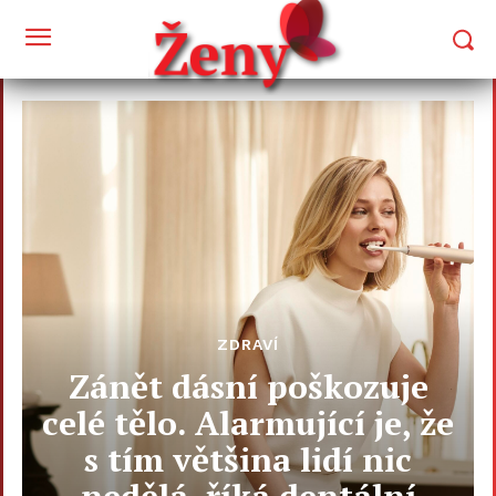
ZDRAVÍ
Zánět dásní poškozuje
celé tělo. Alarmující je, že
s tím většina lidí nic
nedělá, říká dentální