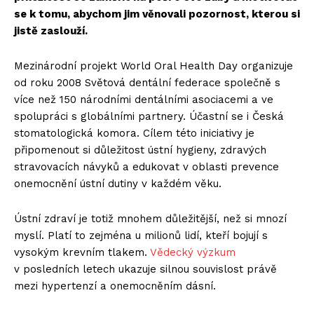
se k tomu, abychom jim věnovali pozornost, kterou si
jistě zaslouží.
Mezinárodní projekt World Oral Health Day organizuje
od roku 2008 Světová dentální federace společně s
více než 150 národními dentálními asociacemi a ve
spolupráci s globálními partnery. Účastní se i Česká
stomatologická komora. Cílem této iniciativy je
připomenout si důležitost ústní hygieny, zdravých
stravovacích návyků a edukovat v oblasti prevence
onemocnění ústní dutiny v každém věku.
Ústní zdraví je totiž mnohem důležitější, než si mnozí
myslí. Platí to zejména u milionů lidí, kteří bojují s
vysokým krevním tlakem.
Vědecký výzkum
v posledních letech ukazuje silnou souvislost právě
mezi hypertenzí a onemocněním dásní.