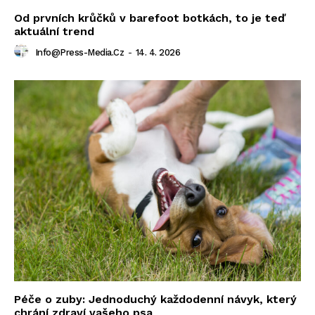
Od prvních krůčků v barefoot botkách, to je teď
aktuální trend
Info@press-Media.cz
-
14. 4. 2026
Péče o zuby: Jednoduchý každodenní návyk, který
chrání zdraví vašeho psa