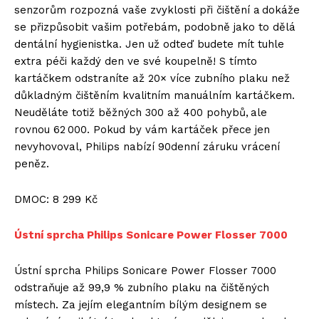
senzorům rozpozná vaše zvyklosti při čištění a dokáže
se přizpůsobit vašim potřebám, podobně jako to dělá
dentální hygienistka. Jen už odteď budete mít tuhle
extra péči každý den ve své koupelně! S tímto
kartáčkem odstraníte až 20× více zubního plaku než
důkladným čištěním kvalitním manuálním kartáčkem.
Neuděláte totiž běžných 300 až 400 pohybů, ale
rovnou 62 000. Pokud by vám kartáček přece jen
nevyhovoval, Philips nabízí 90denní záruku vrácení
peněz.
DMOC: 8 299 Kč
Ústní sprcha Philips Sonicare Power Flosser 7000
Ústní sprcha Philips Sonicare Power Flosser 7000
odstraňuje až 99,9 % zubního plaku na čištěných
místech. Za jejím elegantním bílým designem se