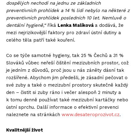
dospělých nechodí na jednu ze základních
preventivních prohlídek a 14 % lidí nebylo na některé z
preventivních prohlídek posledních 10 let. Nemluvě o
dentální hygieně,“
říká
Lenka Malíková
a dodává, že
mezi nejrizikovější faktory pro zdraví ústní dutiny a
celého těla patří také kouření.
Co se týče samotné hygieny, tak 25 % Čechů a 31 %
Slováků vůbec neřeší čištění mezizubních prostor, což
je jedním z důvodů, proč jsou u nás záněty dásní tak
rozšířené. Abychom jim předešli, je zásadní pečovat o
své zuby a také o mezizubní prostory skutečně každý
den – čistit si zuby ráno i večer alespoň 2 minuty a
k tomu denně používat také mezizubní kartáčky nebo
ústní sprchu. Další informace o efektivní prevenci
naleznete na stránkách
www.desateroprozivot.cz
.
Kvalitnější život