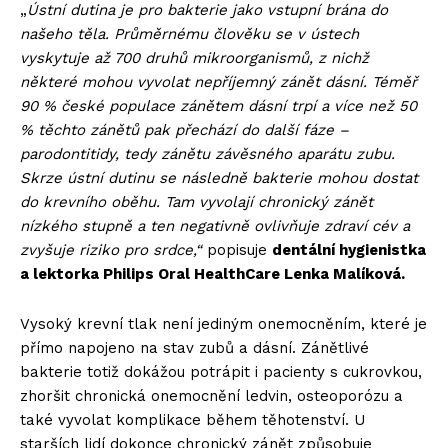
„
Ústní dutina je pro bakterie jako vstupní brána do
našeho těla. Průměrnému člověku se v ústech
vyskytuje až 700 druhů mikroorganismů, z nichž
některé mohou vyvolat nepříjemný zánět dásní. Téměř
90 % české populace zánětem dásní trpí a více než 50
% těchto zánětů pak přechází do další fáze –
parodontitidy, tedy zánětu závěsného aparátu zubu.
Skrze ústní dutinu se následně bakterie mohou dostat
do krevního oběhu. Tam vyvolají chronický zánět
nízkého stupně a ten negativně ovlivňuje zdraví cév a
zvyšuje riziko pro srdce,“
popisuje
dentální hygienistka
a lektorka Philips Oral HealthCare Lenka Malíková.
Vysoký krevní tlak není jediným onemocněním, které je
přímo napojeno na stav zubů a dásní. Zánětlivé
bakterie totiž dokážou potrápit i pacienty s cukrovkou,
zhoršit chronická onemocnění ledvin, osteoporózu a
také vyvolat komplikace během těhotenství. U
starších lidí dokonce chronický zánět způsobuje