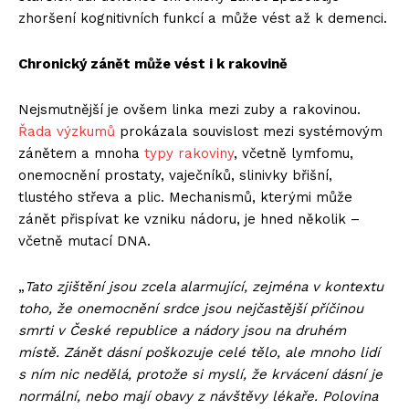
zhoršení kognitivních funkcí a může vést až k demenci.
Chronický zánět může vést i k rakovině
Nejsmutnější je ovšem linka mezi zuby a rakovinou.
Řada výzkumů
prokázala souvislost mezi systémovým
zánětem a mnoha
typy rakoviny
, včetně lymfomu,
onemocnění prostaty, vaječníků, slinivky břišní,
tlustého střeva a plic. Mechanismů, kterými může
zánět přispívat ke vzniku nádoru, je hned několik –
včetně mutací DNA.
„
Tato zjištění jsou zcela alarmující, zejména v kontextu
toho, že onemocnění srdce jsou nejčastější příčinou
smrti v České republice a nádory jsou na druhém
místě. Zánět dásní poškozuje celé tělo, ale mnoho lidí
s ním nic nedělá, protože si myslí, že krvácení dásní je
normální, nebo mají obavy z návštěvy lékaře. Polovina