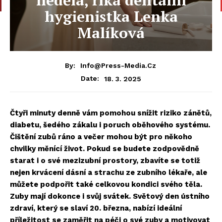
hygienistka Lenka
Malíková
By:
Info@press-Media.cz
18. 3. 2025
Date:
Čtyři minuty denně vám pomohou snížit riziko zánětů,
diabetu, šedého zákalu i poruch oběhového systému.
Čištění zubů ráno a večer mohou být pro někoho
chvilky měnící život. Pokud se budete zodpovědně
starat i o své mezizubní prostory, zbavíte se totiž
nejen krvácení dásní a strachu ze zubního lékaře, ale
můžete podpořit také celkovou kondici svého těla.
Zuby mají dokonce i svůj svátek. Světový den ústního
zdraví, který se slaví 20. března, nabízí ideální
příležitost se zaměřit na péči o své zuby a motivovat