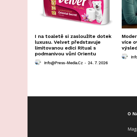
I na toaletě si zasloužíte dotek
Modern
luxusu. Velvet představuje
více o
limitovanou edici Ritual s
výsle
podmanivou vůní Orientu
Inf
Info@press-Media.cz
-
24. 7. 2026
O N
Maga