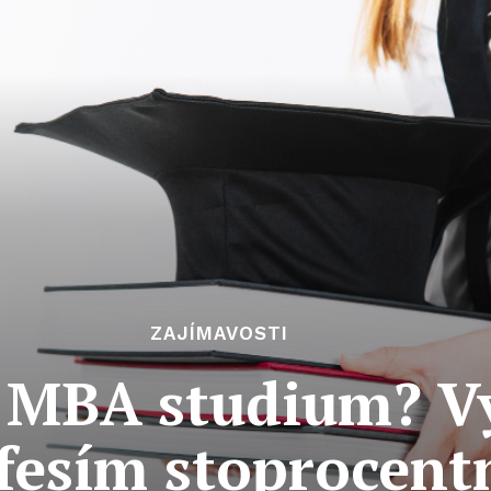
ZAJÍMAVOSTI
e MBA studium? 
fesím stoprocent