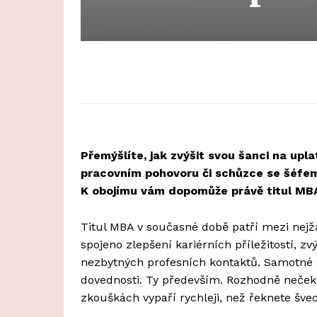
Přemýšlíte, jak zvýšit svou šanci na upl
pracovním pohovoru či schůzce se šéfem,
K obojímu vám dopomůže právě titul MB
Titul MBA v současné době patří mezi nejžá
spojeno zlepšení kariérních příležitostí, z
nezbytných profesních kontaktů. Samotné
dovednosti. Ty především. Rozhodně nečekej
zkouškách vypaří rychleji, než řeknete švec