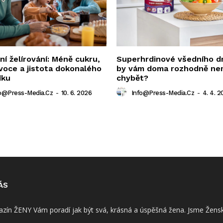
í želírování: Méně cukru,
Superhrdinové všedního d
voce a jistota dokonalého
by vám doma rozhodně ne
dku
chybět?
o@press-Media.cz
-
10. 6. 2026
Info@press-Media.cz
-
4. 4. 2
ÁS
zín ŽENY Vám poradí jak být svá, krásná a úspěšná žena. Jsme Žensk