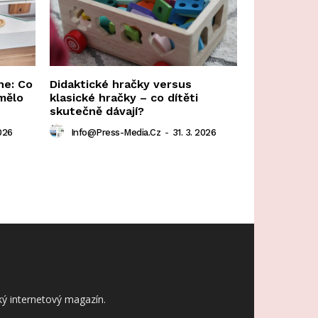
ne: Co
Didaktické hračky versus
mělo
klasické hračky – co dítěti
skutečně dávají?
026
Info@press-Media.cz
-
31. 3. 2026
ý internetový magazín.