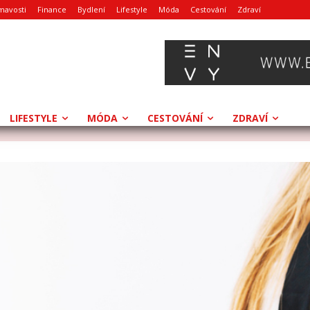
mavosti
Finance
Bydlení
Lifestyle
Móda
Cestování
Zdraví
LIFESTYLE
MÓDA
CESTOVÁNÍ
ZDRAVÍ