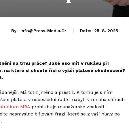
By:
Info@press-Media.cz
Date:
25. 8. 2025
atnění na trhu práce? Jaké eso mít v rukávu při
 na které si chcete říci o vyšší platové ohodnocení?
A.
danější. Má totiž jméno a prestiž. K tomu je s ním
výšení platu a v neposlední řadě i nabytí v mnoha sférách
studium MBA
prohlubuje manažerské znalosti i
te nesmyslné biflování frází, které se z vaší hlavy po
.