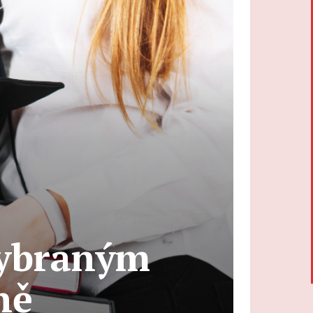
Vybraným
ně