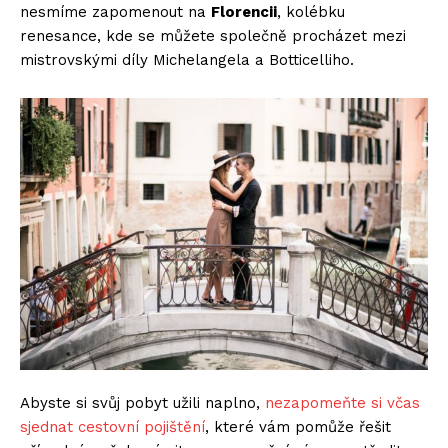
nesmíme zapomenout na
Florencii
, kolébku
renesance, kde se můžete společně procházet mezi
mistrovskými díly Michelangela a Botticelliho.
Abyste si svůj pobyt užili naplno,
nezapomeňte si včas
sjednat cestovní pojištění
, které vám pomůže řešit