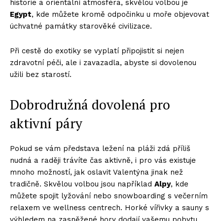
historie a orientální atmosféra, skvělou volbou je
Egypt
, kde můžete kromě odpočinku u moře objevovat
úchvatné památky starověké civilizace.
Při cestě do exotiky se vyplatí připojistit si nejen
zdravotní péči, ale i zavazadla, abyste si dovolenou
užili bez starostí.
Dobrodružná dovolená pro
aktivní páry
Pokud se vám představa ležení na pláži zdá příliš
nudná a raději trávíte čas aktivně, i pro vás existuje
mnoho možností, jak oslavit Valentýna jinak než
tradičně. Skvělou volbou jsou například
Alpy
, kde
můžete spojit lyžování nebo snowboarding s večerním
relaxem ve wellness centrech. Horké vířivky a sauny s
výhledem na zasněžené hory dodají vašemu pobytu