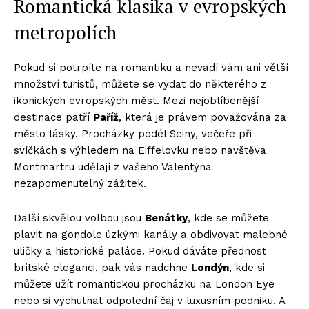
Romantická klasika v evropských
metropolích
Pokud si potrpíte na romantiku a nevadí vám ani větší
množství turistů, můžete se vydat do některého z
ikonických evropských měst. Mezi nejoblíbenější
destinace patří
Paříž
, která je právem považována za
město lásky. Procházky podél Seiny, večeře při
svíčkách s výhledem na Eiffelovku nebo návštěva
Montmartru udělají z vašeho Valentýna
nezapomenutelný zážitek.
Další skvělou volbou jsou
Benátky
, kde se můžete
plavit na gondole úzkými kanály a obdivovat malebné
uličky a historické paláce. Pokud dáváte přednost
britské eleganci, pak vás nadchne
Londýn
, kde si
můžete užít romantickou procházku na London Eye
nebo si vychutnat odpolední čaj v luxusním podniku. A