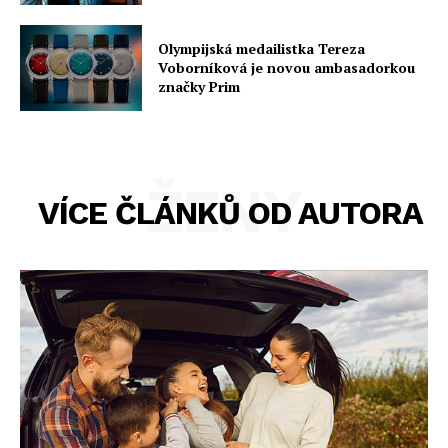
Olympijská medailistka Tereza
Voborníková je novou ambasadorkou
značky Prim
ŽENY
VÍCE ČLÁNKŮ OD AUTORA