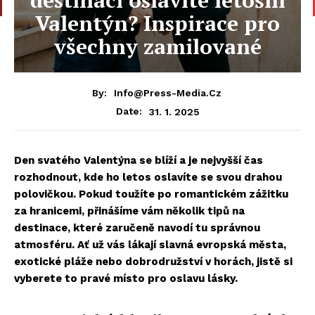
Valentýn? Inspirace pro
všechny zamilované
By:
Info@press-Media.cz
31. 1. 2025
Date:
Den svatého Valentýna se blíží a je nejvyšší čas
rozhodnout, kde ho letos oslavíte se svou drahou
polovičkou. Pokud toužíte po romantickém zážitku
za hranicemi, přinášíme vám několik tipů na
destinace, které zaručeně navodí tu správnou
atmosféru. Ať už vás lákají slavná evropská města,
exotické pláže nebo dobrodružství v horách, jistě si
vyberete to pravé místo pro oslavu lásky.