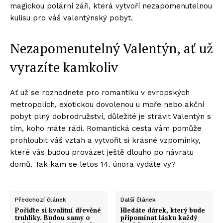
magickou polární záři, která vytvoří nezapomenutelnou
kulisu pro váš valentýnský pobyt.
Nezapomenutelný Valentýn, ať už
vyrazíte kamkoliv
Ať už se rozhodnete pro romantiku v evropských
metropolích, exotickou dovolenou u moře nebo akční
pobyt plný dobrodružství, důležité je strávit Valentýn s
tím, koho máte rádi. Romantická cesta vám pomůže
prohloubit váš vztah a vytvořit si krásné vzpomínky,
které vás budou provázet ještě dlouho po návratu
domů. Tak kam se letos 14. února vydáte vy?
Předchozí článek
Další článek
Pořiďte si kvalitní dřevěné
Hledáte dárek, který bude
truhlíky. Budou samy o
připomínat lásku každý