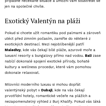
případné nečekané situace a umožní vám soustředit se
jen na společné chvíle.
Exotický Valentýn na pláži
Pokud si chcete užít romantiku pod palmami a zároveň
utéct před zimním počasím, zamiřte do některé z
exotických destinací. Mezi nejoblíbenější patří
Maledivy
, kde vás čekají bílé pláže, azurové moře a
luxusní resorty s bungalovy přímo nad vodou.
Bali
zase
nabízí dokonalé spojení exotické přírody, bohaté
kultury a wellness procedur, které vám pomohou
dokonale relaxovat.
Milovníci moderního luxusu si mohou dopřát
valentýnský pobyt v
Dubaji
, kde na vás čekají
prvotřídní hotely, romantické večeře na plážích a
nezapomenutelný výhled z Burj Khalify. Pokud vás láká