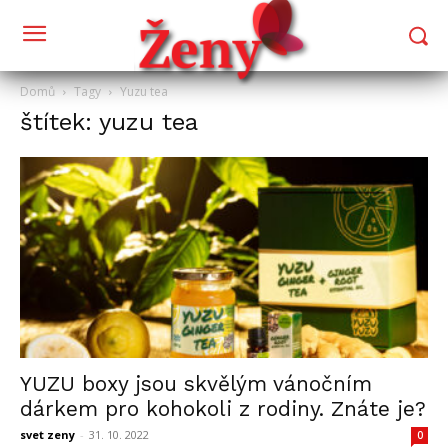
Domů
Tagy
Yuzu tea
štítek: yuzu tea
YUZU boxy jsou skvělým vánočním
dárkem pro kohokoli z rodiny. Znáte je?
svet zeny
-
31. 10. 2022
0