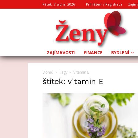
Pátek, 7 srpna, 2026
Přihlášení / Registrace
Zajím
ZAJÍMAVOSTI
FINANCE
BYDLENÍ
Domů
Tagy
Vitamin E
štítek: vitamin E