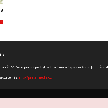
 a
0
ÁS
zín ŽENY Vám poradí jak být svá, krásná a úspěšná žena. Jsme Žensk
aktujte nás:
info@press-media.cz