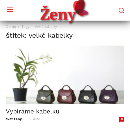
Domů
Tagy
Velké kabelky
štítek: velké kabelky
Vybíráme kabelku
svet zeny
-
9. 5. 2022
0