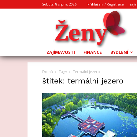
Sobota, 8 srpna, 2026
Přihlášení / Registrace
Zají
ZAJÍMAVOSTI
FINANCE
BYDLENÍ
Domů
Tagy
Termální jezero
štítek: termální jezero