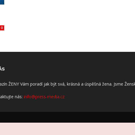
0
ÁS
zín ŽENY Vám poradí jak být svá, krásná a úspěšná žena. Jsme Žensk
aktujte nás:
info@press-media.cz