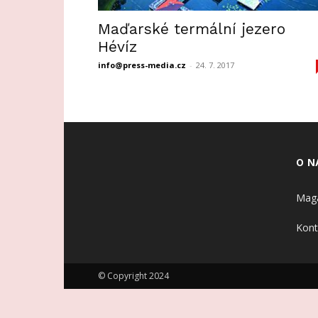
Maďarské termální jezero
Hévíz
info@press-media.cz
-
24. 7. 2017
O N
Maga
Kont
© Copyright 2024