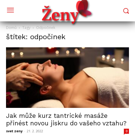
Domů
Tagy
Odpočinek
štítek: odpočinek
Jak může kurz tantrické masáže
přinést novou jiskru do vašeho vztahu?
svet zeny
-
21. 2. 2022
0