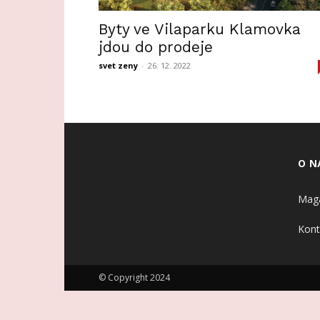
Byty ve Vilaparku Klamovka
jdou do prodeje
svet zeny
-
26. 12. 2022
O N
Maga
Kont
© Copyright 2024