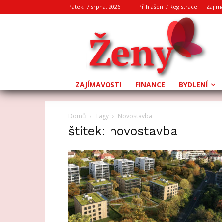
Pátek, 7 srpna, 2026
Přihlášení / Registrace
Zajím
ZAJÍMAVOSTI
FINANCE
BYDLENÍ
Domů
Tagy
Novostavba
štítek: novostavba