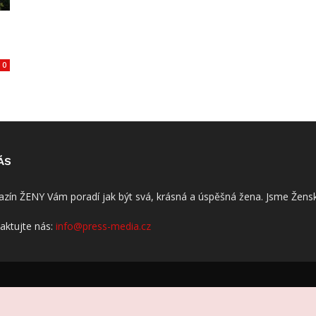
0
ÁS
zín ŽENY Vám poradí jak být svá, krásná a úspěšná žena. Jsme Žensk
aktujte nás:
info@press-media.cz