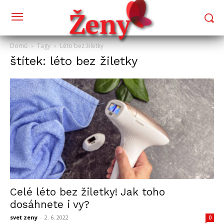
Domů
Tagy
Léto bez žiletky
štítek: léto bez žiletky
Celé léto bez žiletky! Jak toho
dosáhnete i vy?
svet zeny
-
2. 6. 2022
0