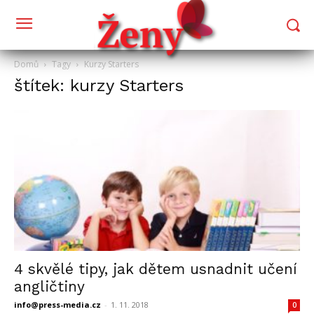
Domů
Tagy
Kurzy Starters
štítek: kurzy Starters
4 skvělé tipy, jak dětem usnadnit učení
angličtiny
info@press-media.cz
-
1. 11. 2018
0