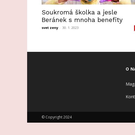
Soukromá školka a jesle
Beránek s mnoha benefity
svet zeny
-
30. 1. 2023
O N
Maga
Kont
© Copyright 2024