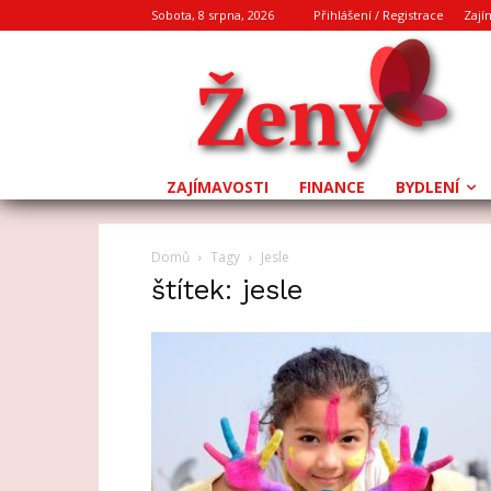
Sobota, 8 srpna, 2026
Přihlášení / Registrace
Zají
ZAJÍMAVOSTI
FINANCE
BYDLENÍ
Domů
Tagy
Jesle
štítek: jesle