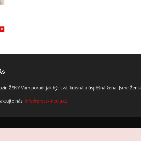
0
ÁS
zín ŽENY Vám poradí jak být svá, krásná a úspěšná žena. Jsme Žensk
aktujte nás:
info@press-media.cz