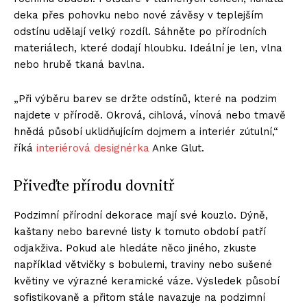
deka přes pohovku nebo nové závěsy v teplejším
odstínu udělají velký rozdíl. Sáhněte po přírodních
materiálech, které dodají hloubku. Ideální je len, vlna
nebo hrubě tkaná bavlna.
„Při výběru barev se držte odstínů, které na podzim
najdete v přírodě. Okrová, cihlová, vínová nebo tmavě
hnědá působí uklidňujícím dojmem a interiér zútulní,“
říká
interiérová designérka
Anke Glut.
Přiveďte přírodu dovnitř
Podzimní přírodní dekorace mají své kouzlo. Dýně,
kaštany nebo barevné listy k tomuto období patří
odjakživa. Pokud ale hledáte něco jiného, zkuste
například větvičky s bobulemi, traviny nebo sušené
květiny ve výrazné keramické váze. Výsledek působí
sofistikovaně a přitom stále navazuje na podzimní