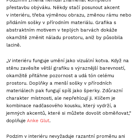
Podzimní změna nemusí znamenat kompletní
přestavbu obýváku. Někdy stačí posunout akcent
v interiéru, třeba výměnou obrazu, změnou rámu nebo
přidáním sošky v přírodním materiálu. Grafika s
abstraktním motivem v teplých barvách dokáže
okamžitě změnit náladu prostoru, aniž by působila
lacině.
„V interiéru funguje umění jako vizuální kotva. Když na
stěnu zavěsíte větší grafiku s výraznější barevností,
okamžitě přitáhne pozornost a udá tón celému
prostoru. Doplňky a menší sošky v přírodních
materiálech pak fungují spíš jako šperky. Zdůrazní
charakter místnosti, ale nepřehlcují ji. Klíčem je
kombinace nadčasového kousku, který vydrží, a
jemných akcentů, které si můžete dovolit obměňovat,“
doplňuje
Anke Glut
.
Podzim v interiéru nevyžaduje razantní proměnu ani