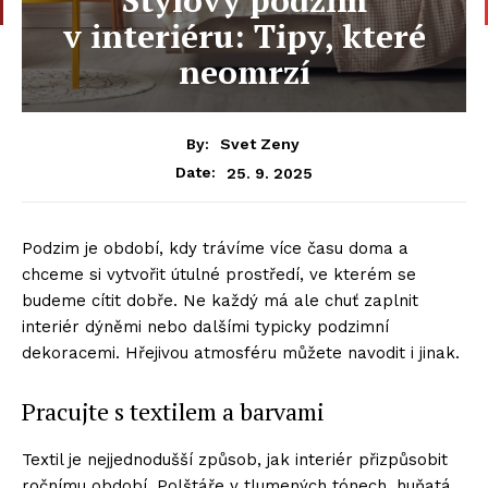
v interiéru: Tipy, které
neomrzí
By:
Svet Zeny
25. 9. 2025
Date:
Podzim je období, kdy trávíme více času doma a
chceme si vytvořit útulné prostředí, ve kterém se
budeme cítit dobře. Ne každý má ale chuť zaplnit
interiér dýněmi nebo dalšími typicky podzimní
dekoracemi. Hřejivou atmosféru můžete navodit i jinak.
Pracujte s textilem a barvami
Textil je nejjednodušší způsob, jak interiér přizpůsobit
ročnímu období. Polštáře v tlumených tónech, huňatá