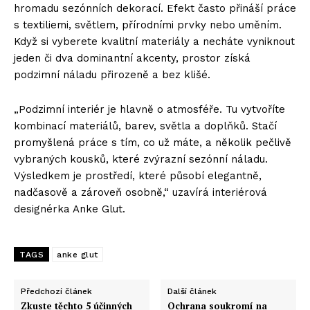
hromadu sezónních dekorací. Efekt často přináší práce
s textiliemi, světlem, přírodními prvky nebo uměním.
Když si vyberete kvalitní materiály a necháte vyniknout
jeden či dva dominantní akcenty, prostor získá
podzimní náladu přirozeně a bez klišé.
„Podzimní interiér je hlavně o atmosféře. Tu vytvoříte
kombinací materiálů, barev, světla a doplňků. Stačí
promyšlená práce s tím, co už máte, a několik pečlivě
vybraných kousků, které zvýrazní sezónní náladu.
Výsledkem je prostředí, které působí elegantně,
nadčasově a zároveň osobně,“ uzavírá interiérová
designérka Anke Glut.
TAGS
anke glut
Předchozí článek
Další článek
Zkuste těchto 5 účinných
Ochrana soukromí na