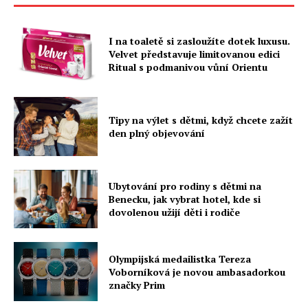
I na toaletě si zasloužíte dotek luxusu.
Velvet představuje limitovanou edici
Ritual s podmanivou vůní Orientu
Tipy na výlet s dětmi, když chcete zažít
den plný objevování
Ubytování pro rodiny s dětmi na
Benecku, jak vybrat hotel, kde si
dovolenou užijí děti i rodiče
Olympijská medailistka Tereza
Voborníková je novou ambasadorkou
značky Prim