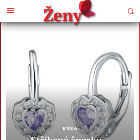
MÓDA
Stříbrné šperky –