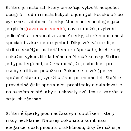
Stříbro je materiál, který umožňuje vytvořit nespočet
designů – od minimalistických a jemných kousků až po
výrazné a zdobené šperky. Moderní technologie, jako
je rytí či
gravírování šperků
, navíc umožňují vytvořit
jedinečné a personalizované šperky, které mohou nést
speciální vzkaz nebo symbol. Díky své tvárnosti je
stříbro skvělým materiálem pro šperkaře, kteří z něj
dokážou vykouzlit skutečné umělecké kousky. Stříbro
je hypoalergenní, což znamená, že je vhodné i pro
osoby s citlivou pokožkou. Pokud se o své šperky
správně staráte, vydrží krásné po mnoho let. Stačí je
pravidelně čistit speciálními prostředky a skladovat je
na suchém místě, aby si uchovaly svůj lesk a zabránilo
se jejich zčernání.
Stříbrné šperky jsou nadčasovým doplňkem, který
nikdy nezklame. Nabízejí dokonalou kombinaci
elegance, dostupnosti a praktičnosti, díky čemuž si je