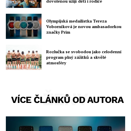
dovolenou užijí děti i rodiče
Olympijská medailistka Tereza
Voborníková je novou ambasadorkou
značky Prim
Rozlučka se svobodou jako celodenní
program plný zážitků a skvělé
atmosféry
ŽENY
VÍCE ČLÁNKŮ OD AUTORA