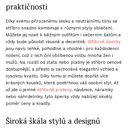
praktičnosti
Díky svému přirozenému lesku a neutrálnímu tónu se
stříbro snadno kombinuje s různými styly oblečení.
Můžete jej nosit k běžným outfitům i večerním šatům a
vždy bude působit vkusně a decentně.
Stříbrné šperky
jsou navíc lehké, pohodlné a vhodné i pro každodenní
nošení, což z nich činí oblíbenou volbu mnoha žen i
mužů. Na rozdíl od zlata nebo platiny je stříbro cenově
dostupnější, a přesto si zachovává elegantní vzhled a
vysokou kvalitu. Díky tomu si můžete dopřát více
krásných kousků, které podtrhnou váš osobní styl. Ať
už jde o jemné
stříbrné prsteny
, náušnice, náramky
nebo náhrdelníky, tyto šperky vždy nabízejí skvělý
poměr ceny a kvality.
Široká škála stylů a designů