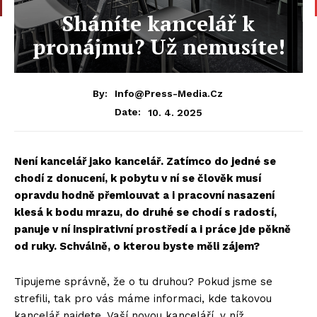
Sháníte kancelář k
pronájmu? Už nemusíte!
By:
Info@press-Media.cz
10. 4. 2025
Date:
Není kancelář jako kancelář. Zatímco do jedné se
chodí z donucení, k pobytu v ní se člověk musí
opravdu hodně přemlouvat a i pracovní nasazení
klesá k bodu mrazu, do druhé se chodí s radostí,
panuje v ní inspirativní prostředí a i práce jde pěkně
od ruky. Schválně, o kterou byste měli zájem?
Tipujeme správně, že o tu druhou? Pokud jsme se
strefili, tak pro vás máme informaci, kde takovou
kancelář najdete. Vaší novou kanceláří, v níž