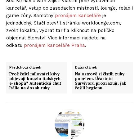
800 Kč navíc vám zajistí vlastní plně vybavenou
kancelář, vstup do zasedacích místností, lounge, relax i
game zóny. Samotný
pronájem kanceláře
je
jednoduchý. Stačí otevřít stránku worklounge.com,
zvolit lokalitu, vybrat tarif a kliknout na políčko
objednat členství. Více informací najdete na
odkazu
pronájem kanceláře Praha
.
Předchozí článek
Další článek
Proč čeští milovníci kávy
Na ostrově si čistili zuby
objevují kouzlo italských
popelem. Účastníci
e-shopů? Autentická chuť
Survivoru prozrazují, jak
Itálie na dosah ruky
řešili hygienu