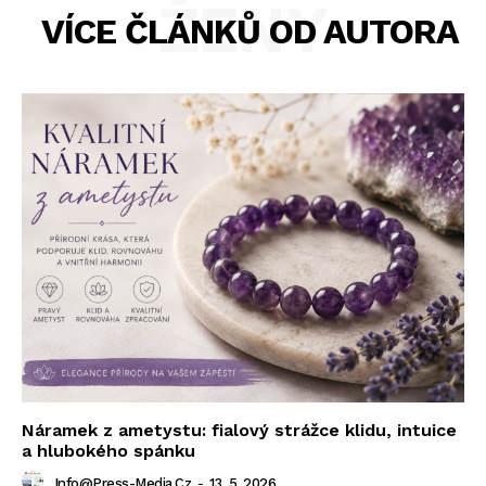
ŽENY
VÍCE ČLÁNKŮ OD AUTORA
Náramek z ametystu: fialový strážce klidu, intuice
a hlubokého spánku
Info@press-Media.cz
-
13. 5. 2026