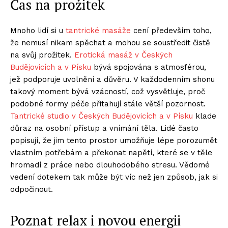
Čas na prožitek
Mnoho lidí si u
tantrické masáže
cení především toho,
že nemusí nikam spěchat a mohou se soustředit čistě
na svůj prožitek.
Erotická masáž v Českých
Budějovicích a v Písku
bývá spojována s atmosférou,
jež podporuje uvolnění a důvěru. V každodenním shonu
takový moment bývá vzácností, což vysvětluje, proč
podobné formy péče přitahují stále větší pozornost.
Tantrické studio v Českých Budějovicích a v Písku
klade
důraz na osobní přístup a vnímání těla. Lidé často
popisují, že jim tento prostor umožňuje lépe porozumět
vlastním potřebám a překonat napětí, které se v těle
hromadí z práce nebo dlouhodobého stresu. Vědomé
vedení dotekem tak může být víc než jen způsob, jak si
odpočinout.
Poznat relax i novou energii