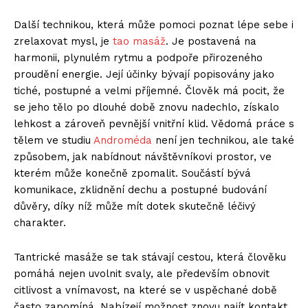
Další technikou, která může pomoci poznat lépe sebe i
zrelaxovat mysl, je
tao masáž
. Je postavená na
harmonii, plynulém rytmu a podpoře přirozeného
proudění energie. Její účinky bývají popisovány jako
tiché, postupné a velmi příjemné. Člověk má pocit, že
se jeho tělo po dlouhé době znovu nadechlo, získalo
lehkost a zároveň pevnější vnitřní klid. Vědomá práce s
tělem ve studiu
Androméda
není jen technikou, ale také
způsobem, jak nabídnout návštěvníkovi prostor, ve
kterém může konečně zpomalit. Součástí bývá
komunikace, zklidnění dechu a postupné budování
důvěry, díky níž může mít dotek skutečně léčivý
charakter.
Tantrické masáže se tak stávají cestou, která člověku
pomáhá nejen uvolnit svaly, ale především obnovit
citlivost a vnímavost, na které se v uspěchané době
často zapomíná. Nabízejí možnost znovu najít kontakt