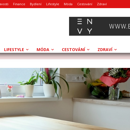
avosti
Finance
Bydlení
Lifestyle
Móda
Cestování
Zdraví
LIFESTYLE
MÓDA
CESTOVÁNÍ
ZDRAVÍ