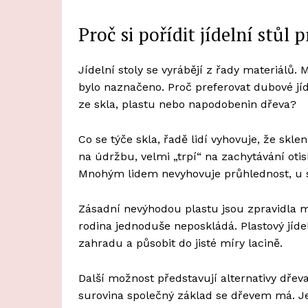
Proč si pořídit jídelní stůl 
Jídelní stoly se vyrábějí z řady materiálů.
bylo naznačeno. Proč preferovat dubové jíd
ze skla, plastu nebo napodobenin dřeva?
Co se týče skla, řadě lidí vyhovuje, že sk
na údržbu, velmi „trpí“ na zachytávání ot
Mnohým lidem nevyhovuje průhlednost, u st
Zásadní nevýhodou plastu jsou zpravidla m
rodina jednoduše neposkládá. Plastový jí
zahradu a působit do jisté míry lacině.
Další možnost představují alternativy dře
surovina společný základ se dřevem má. Je