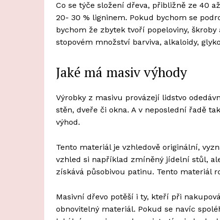
Co se týče složení dřeva, přibližně ze 40 
20- 30 % ligninem. Pokud bychom se podrob
bychom že zbytek tvoří popeloviny, škroby a 
stopovém množství barviva, alkaloidy, glyko
Jaké má masiv výhody
Výrobky z masivu provázejí lidstvo odedávn
stěn, dveře či okna. A v neposlední řadě 
výhod.
Tento materiál je vzhledově originální, vy
vzhled si například zmíněný jídelní stůl, a
získává působivou patinu. Tento materiál 
Masivní dřevo potěší i ty, kteří při nakupov
obnovitelný materiál. Pokud se navíc spol