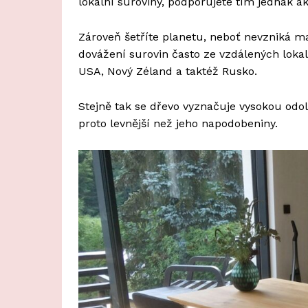
lokální suroviny, podporujete tím jednak 
Zároveň šetříte planetu, neboť nevzniká ma
dovážení surovin často ze vzdálených loka
USA, Nový Zéland a taktéž Rusko.
Stejně tak se dřevo vyznačuje vysokou odol
proto levnější než jeho napodobeniny.