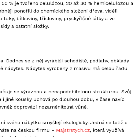
až 50 % je tvořeno celulózou, 20 až 30 % hemicelulózou a
něji ponořili do chemického složení dřeva, viděli
tuky, bílkoviny, třísloviny, pryskyřičné látky a ve
sidy a ostatní složky.
a. Dodnes se z něj vyrábějí schodiště, podlahy, obklady
také nábytek. Nábytek vyrobený z masivu má celou řadu
značuje se výraznou a nenapodobitelnou strukturou. Svůj
le i jiné kousky uchová po dlouhou dobu, v čase navíc
rovněž doprovází nezaměnitelná vůně.
ání svého nábytku smýšlejí ekologicky. Jedná se totiž o
éháte na českou firmu –
Majstrstych.cz
, která využívá