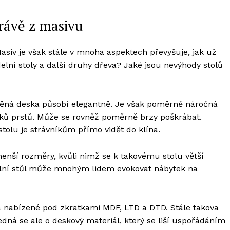
právě z masivu
 Masiv je však stále v mnoha aspektech převyšuje, jak už
elní stoly a další druhy dřeva? Jaké jsou nevýhody stolů
leněná deska působí elegantně. Je však poměrně náročná
isků prstů. Může se rovněž poměrně brzy poškrábat.
olu je strávníkům přímo vidět do klína.
enší rozměry, kvůli nimž se k takovému stolu větší
delní stůl může mnohým lidem evokovat nábytek na
va nabízené pod zkratkami MDF, LTD a DTD. Stále takova
dná se ale o deskový materiál, který se liší uspořádáním