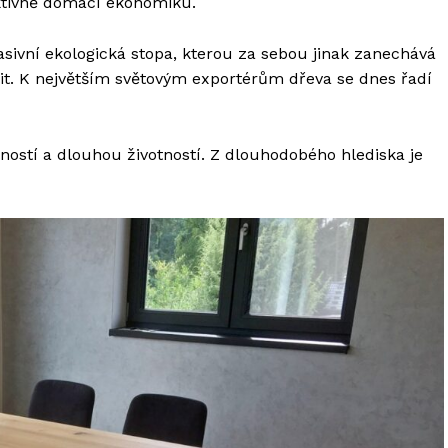
aktivně domácí ekonomiku.
sivní ekologická stopa, kterou za sebou jinak zanechává
lit. K největším světovým exportérům dřeva se dnes řadí
ností a dlouhou životností. Z dlouhodobého hlediska je