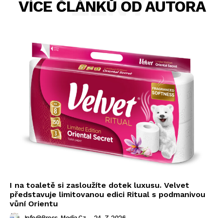
ŽENY
VÍCE ČLÁNKŮ OD AUTORA
I na toaletě si zasloužíte dotek luxusu. Velvet
představuje limitovanou edici Ritual s podmanivou
vůní Orientu
Info@press-Media.cz
-
24. 7. 2026