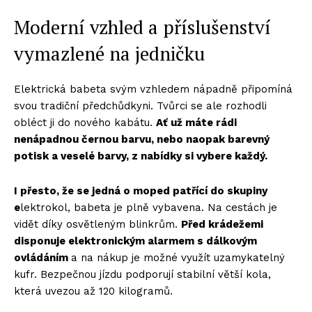
Moderní vzhled a příslušenství
vymazlené na jedničku
Elektrická babeta svým vzhledem nápadně připomíná
svou tradiční předchůdkyni. Tvůrci se ale rozhodli
obléct ji do nového kabátu.
Ať už máte rádi
nenápadnou černou barvu, nebo naopak barevný
potisk a veselé barvy, z nabídky si vybere každý.
I přesto, že se jedná o moped patřící do skupiny
e
lektrokol, babeta je plně vybavena. Na cestách je
vidět díky osvětleným blinkrům.
Před krádežemi
disponuje elektronickým alarmem s dálkovým
ovládáním
a na nákup je možné využít uzamykatelný
kufr. Bezpečnou jízdu podporují stabilní větší kola,
která uvezou až 120 kilogramů.