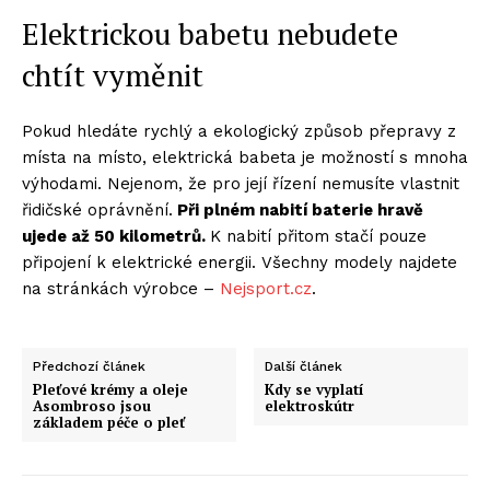
Elektrickou babetu nebudete
chtít vyměnit
Pokud hledáte rychlý a ekologický způsob přepravy z
místa na místo, elektrická babeta je možností s mnoha
výhodami. Nejenom, že pro její řízení nemusíte vlastnit
řidičské oprávnění.
Při plném nabití baterie hravě
ujede až 50 kilometrů.
K nabití přitom stačí pouze
připojení k elektrické energii. Všechny modely najdete
na stránkách výrobce –
Nejsport.cz
.
Předchozí článek
Další článek
Pleťové krémy a oleje
Kdy se vyplatí
Asombroso jsou
elektroskútr
základem péče o pleť