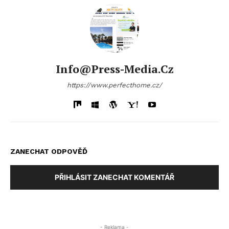
Info@press-Media.cz
https://www.perfecthome.cz/
ZANECHAT ODPOVĚĎ
PŘIHLÁSIT ZANECHAT KOMENTÁŘ
- Reklama -