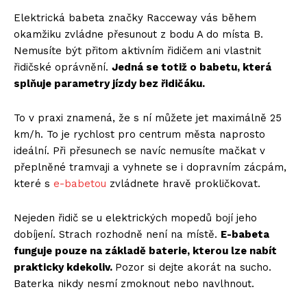
Elektrická babeta značky Racceway vás během
okamžiku zvládne přesunout z bodu A do místa B.
Nemusíte být přitom aktivním řidičem ani vlastnit
řidičské oprávnění.
Jedná se totiž o babetu, která
splňuje parametry jízdy bez řidičáku.
To v praxi znamená, že s ní můžete jet maximálně 25
km/h. To je rychlost pro centrum města naprosto
ideální. Při přesunech se navíc nemusíte mačkat v
přeplněné tramvaji a vyhnete se i dopravním zácpám,
které s
e-babetou
zvládnete hravě prokličkovat.
Nejeden řidič se u elektrických mopedů bojí jeho
dobíjení. Strach rozhodně není na místě.
E-babeta
funguje pouze na základě baterie, kterou lze nabít
prakticky kdekoliv.
Pozor si dejte akorát na sucho.
Baterka nikdy nesmí zmoknout nebo navlhnout.