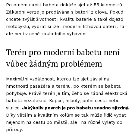
Po plném nabití babeta dokáže ujet až 55 kilometrů.
Základní verze je prodávána s baterií z olova. Pokud
chcete zvýšit životnost i kvalitu baterie a také dojezd
motocyklu, vybrat si lze i moderní lithiovou baterii. Ta
ale není v ceně základního vybavení.
Terén pro moderní babetu není
vůbec žádným problémem
Maximální vzdálenost, kterou lze ujet závisí na
hmotnosti pasažéra a terénu, po kterém se babeta
pohybuje. Právě terén je tím, čeho se žádná elektrická
babeta nezalekne. Kopce, hrboly, polní cesta nebo
silnice.
Jakýkoliv povrch je pro babetu snadno sjízdný.
Díky větším a kvalitním kolům se tak může řidič vydat
nejenom na cestu po městě, ale i na různé výlety do
přírody.