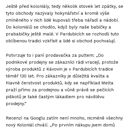
Ještě před koloniály, tedy několik stovek let zpátky, se
tyto obchody nazývaly hokynářství a kromě výše
zmíněného v nich lidé kupovali třeba nářadí a nádobí.
Do koloniálů se chodilo, když byly naše babičky a
prababičky ještě malé. V Pardubicích se rozhodli tuto
oblíbenou tradici vzkřísit a lidé si obchod pochvalují.
Potvrzuje to i paní prodavačka za pultem: „Do
podnikové prodejny se zákazníci rádi vracejí, protože
výroba produktů z Kávovin je v Pardubicích tradice
téměř 130 let. Pro zákazníky je důležitá kvalita a
hlavně čerstvost produktů, kdy se například Melta
praží přímo za prodejnou a vůně právě se pečících
piškotů je také častým lákadlem pro návštěvu
prodejny.“
Recenzí na Googlu zatím není mnoho, nicméně všechny
nový Koloniál chválí. „Po prvním nákupu jsem domů