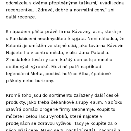
odcházela s dvěma přeplněnýma taškami,“ uvádí jedna
recenzentka. „Zdravé, dobré a normální ceny,“ zní
další recenze.
S nápadem přišla právě firma Kávoviny, a. s., která je
s Pardubicemi neodmyslitelně spjata. Není náhodou, že
Koloniál je umístěn ve stejné ulici, jako továrna Kávovin.
Najdete ho v centru města, v ulici Jana Palacha.
Z nedaleké továrny sem každý den putuje mnoho
oblíbených výrobků. Mezi ně patří například
legendární Melta, poctivá hořčice Alba, špaldové
piškoty nebo burizony.
Kromě toho jsou do sortimentu zařazeny další české
produkty, jako třeba čekankové sirupy 4Slim. Nabídku
uzavírá domácí drogerie firmy Beohemije. Koupit tu
můžete i celou řadu výrobků, které najdete v
prodejnách se zdravou výživou. Tady je koupíte za o
něco nižší ceny. Navíc se tu nachází regál „Zachraň a