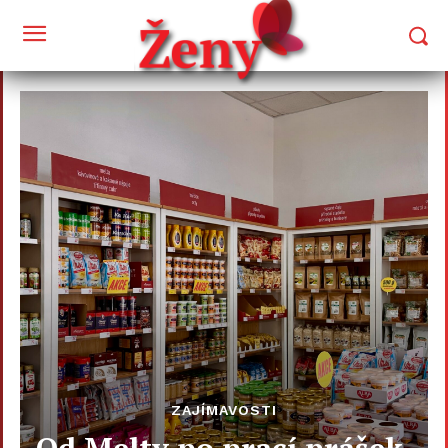
ZAJÍMAVOSTI
Od Melty po prací prášek.