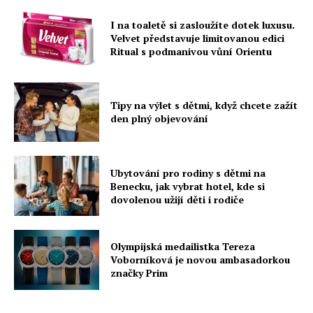
I na toaletě si zasloužíte dotek luxusu.
Velvet představuje limitovanou edici
Ritual s podmanivou vůní Orientu
Tipy na výlet s dětmi, když chcete zažít
den plný objevování
Ubytování pro rodiny s dětmi na
Benecku, jak vybrat hotel, kde si
dovolenou užijí děti i rodiče
Olympijská medailistka Tereza
Voborníková je novou ambasadorkou
značky Prim