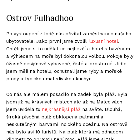
Ostrov Fulhadhoo
Po vystoupení z lodě nás přivítal zaměstnanec našeho
ubytovatele. Jako první jsme zvolili
luxusní hotel
.
Chtěli jsme si to udělat co nejhezčí a hotel s bazénem
a výhledem na moře byl dokonalou volbou. Pokoje byly
úžasně designově vybavené, čisté a prostorné. Jídlo
jsem měli na hotelu, ochutnali jsme ryby a mořské
plody a typickou maledivskou kuchyni.
Co nás ale málem posadilo na zadek byla pláž. Byla
jsem již na krásných místech ale až na Maledivách
jsem uviděla tu
nejkrásnější pláž
na světě. Dlouhá,
široká písečná pláž obklopená palmami a
neskutečnými barvami Indického oceánu. Na ostrově
nás bylo asi 10 turistů. Na pláž která má odhadem
kilometr to opravdu není moc. Pláž jsme si tak