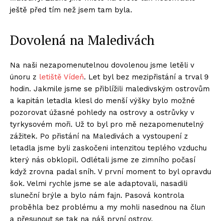
ještě před tím než jsem tam byla.
Dovolená na Maledivách
Na naši nezapomenutelnou dovolenou jsme letěli v
únoru z
letiště Vídeň
. Let byl bez mezipřistání a trval 9
hodin. Jakmile jsme se přiblížili maledivským ostrovům
a kapitán letadla klesl do menší výšky bylo možné
pozorovat úžasné pohledy na ostrovy a ostrůvky v
tyrkysovém moři. Už to byl pro mě nezapomenutelný
zážitek. Po přistání na Maledivách a vystoupení z
letadla jsme byli zaskočeni intenzitou teplého vzduchu
který nás obklopil. Odlétali jsme ze zimního počasí
když zrovna padal sníh. V první moment to byl opravdu
šok. Velmi rychle jsme se ale adaptovali, nasadili
sluneční brýle a bylo nám fajn. Pasová kontrola
proběhla bez problému a my mohli nasednou na člun
a přesunout se tak na náš první ostrov.