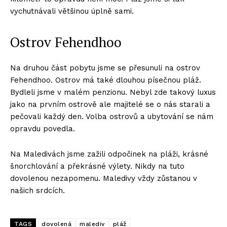
vychutnávali většinou úplně sami.
Ostrov Fehendhoo
Na druhou část pobytu jsme se přesunuli na ostrov
Fehendhoo. Ostrov má také dlouhou písečnou pláž.
Bydleli jsme v malém penzionu. Nebyl zde takový luxus
jako na prvním ostrově ale majitelé se o nás starali a
pečovali každý den. Volba ostrovů a ubytování se nám
opravdu povedla.
Na Maledivách jsme zažili odpočinek na pláži, krásné
šnorchlování a překrásné výlety. Nikdy na tuto
dovolenou nezapomenu. Maledivy vždy zůstanou v
našich srdcích.
TAGS
dovolená
malediv
pláž