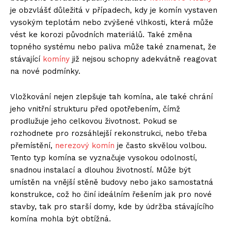
je obzvlášť důležitá v případech, kdy je komín vystaven
vysokým teplotám nebo zvýšené vlhkosti, která může
vést ke korozi původních materiálů. Také změna
topného systému nebo paliva může také znamenat, že
stávající
komíny
již nejsou schopny adekvátně reagovat
na nové podmínky.
Vložkování nejen zlepšuje tah komína, ale také chrání
jeho vnitřní strukturu před opotřebením, čímž
prodlužuje jeho celkovou životnost. Pokud se
rozhodnete pro rozsáhlejší rekonstrukci, nebo třeba
přemístění,
nerezový komín
je často skvělou volbou.
Tento typ komína se vyznačuje vysokou odolností,
snadnou instalací a dlouhou životností. Může být
umístěn na vnější stěně budovy nebo jako samostatná
konstrukce, což ho činí ideálním řešením jak pro nové
stavby, tak pro starší domy, kde by údržba stávajícího
komína mohla být obtížná.