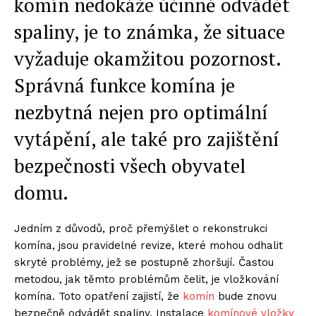
komín nedokáže účinně odvádět
spaliny, je to známka, že situace
vyžaduje okamžitou pozornost.
Správná funkce komína je
nezbytná nejen pro optimální
vytápění, ale také pro zajištění
bezpečnosti všech obyvatel
domu.
Jedním z důvodů, proč přemýšlet o rekonstrukci
komína, jsou pravidelné revize, které mohou odhalit
skryté problémy, jež se postupně zhoršují. Častou
metodou, jak těmto problémům čelit, je vložkování
komína. Toto opatření zajistí, že
komín
bude znovu
bezpečně odvádět spaliny. Instalace
komínové vložky