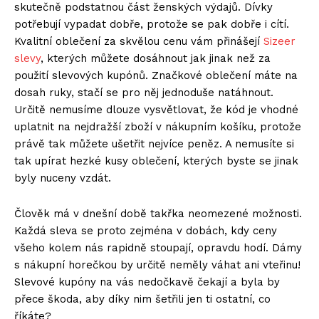
skutečně podstatnou část ženských výdajů. Dívky
potřebují vypadat dobře, protože se pak dobře i cítí.
Kvalitní oblečení za skvělou cenu vám přinášejí
Sizeer
slevy
, kterých můžete dosáhnout jak jinak než za
použití slevových kupónů. Značkové oblečení máte na
dosah ruky, stačí se pro něj jednoduše natáhnout.
Určitě nemusíme dlouze vysvětlovat, že kód je vhodné
uplatnit na nejdražší zboží v nákupním košíku, protože
právě tak můžete ušetřit nejvíce peněz. A nemusíte si
tak upírat hezké kusy oblečení, kterých byste se jinak
byly nuceny vzdát.
Člověk má v dnešní době takřka neomezené možnosti.
Každá sleva se proto zejména v dobách, kdy ceny
všeho kolem nás rapidně stoupají, opravdu hodí. Dámy
s nákupní horečkou by určitě neměly váhat ani vteřinu!
Slevové kupóny na vás nedočkavě čekají a byla by
přece škoda, aby díky nim šetřili jen ti ostatní, co
říkáte?