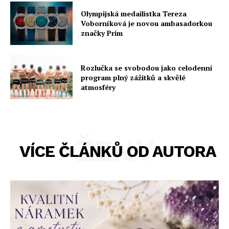
Olympijská medailistka Tereza
Voborníková je novou ambasadorkou
značky Prim
Rozlučka se svobodou jako celodenní
program plný zážitků a skvělé
atmosféry
ŽENY
VÍCE ČLÁNKŮ OD AUTORA