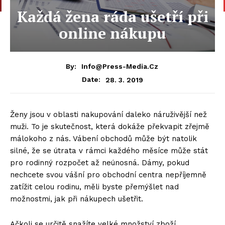
Každá žena ráda ušetří při
online nákupu
By:
Info@press-Media.cz
28. 3. 2019
Date:
Ženy jsou v oblasti nakupování daleko náruživější než
muži. To je skutečnost, která dokáže překvapit zřejmě
málokoho z nás. Vábení obchodů může být natolik
silné, že se útrata v rámci každého měsíce může stát
pro rodinný rozpočet až neúnosná. Dámy, pokud
nechcete svou vášní pro obchodní centra nepříjemně
zatížit celou rodinu, měli byste přemýšlet nad
možnostmi, jak při nákupech ušetřit.
Ačkoli se určitě snažíte velké množství zboží