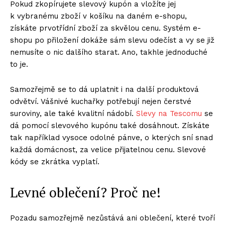
Pokud zkopírujete slevový kupón a vložíte jej
k vybranému zboží v košíku na daném e-shopu,
získáte prvotřídní zboží za skvělou cenu. Systém e-
shopu po přiložení dokáže sám slevu odečíst a vy se již
nemusíte o nic dalšího starat. Ano, takhle jednoduché
to je.
Samozřejmě se to dá uplatnit i na další produktová
odvětví. Vášnivé kuchařky potřebují nejen čerstvé
suroviny, ale také kvalitní nádobí.
Slevy na Tescomu
se
dá pomocí slevového kupónu také dosáhnout. Získáte
tak například vysoce odolné pánve, o kterých sní snad
každá domácnost, za velice přijatelnou cenu. Slevové
kódy se zkrátka vyplatí.
Levné oblečení? Proč ne!
Pozadu samozřejmě nezůstává ani oblečení, které tvoří