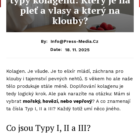
pleť a vlasy a který na
klouby?
By:
Info@press-Media.cz
18. 11. 2025
Date:
Kolagen. Je všude. Je to elixír mládí, záchrana pro
klouby i tajemství pevných nehtů. S věkem ho ale naše
tělo produkuje stále méně. Doplňování kolagenu je
tedy logický krok. Ale pak narazíte na otázku: Mám si
vybrat
mořský, hovězí, nebo vepřový
? A co znamenají
ta čísla Typ I, II a III? Každý totiž umí něco jiného.
Co jsou Typy I, II a III?