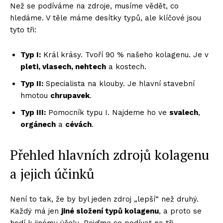
Než se podíváme na zdroje, musíme vědět, co
hledáme. V těle máme desítky typů, ale klíčové jsou
tyto tři:
Typ I:
Král krásy. Tvoří 90 % našeho kolagenu. Je v
pleti, vlasech, nehtech
a kostech.
Typ II:
Specialista na klouby. Je hlavní stavební
hmotou
chrupavek
.
Typ III:
Pomocník typu I. Najdeme ho ve
svalech
,
orgánech
a
cévách
.
Přehled hlavních zdrojů kolagenu
a jejich účinků
Není to tak, že by byl jeden zdroj „lepší“ než druhý.
Každý má jen
jiné složení typů kolagenu
, a proto se