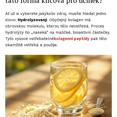
tato forma klíčová pro účinek?
Ať už si vyberete jakýkoliv zdroj, musíte hledat jedno
slovo:
Hydrolyzovaný
. Obyčejný kolagen má
obrovskou molekulu, kterou tělo nevstřebá. Proces
hydrolýzy ho „naseká“ na maličké, bioaktivní částečky.
Tyto vysoce vstřebatelné
kolagenní peptidy
pak tělo
okamžitě vstřebá a použije.