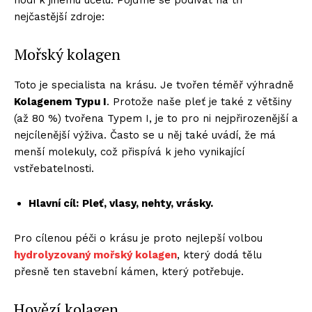
hodí k jinému účelu. Pojďme se podívat na tři
nejčastější zdroje:
Mořský kolagen
Toto je specialista na krásu. Je tvořen téměř výhradně
Kolagenem Typu I
. Protože naše pleť je také z většiny
(až 80 %) tvořena Typem I, je to pro ni nejpřirozenější a
nejcílenější výživa. Často se u něj také uvádí, že má
menší molekuly, což přispívá k jeho vynikající
vstřebatelnosti.
Hlavní cíl:
Pleť, vlasy, nehty, vrásky.
Pro cílenou péči o krásu je proto nejlepší volbou
hydrolyzovaný mořský kolagen
, který dodá tělu
přesně ten stavební kámen, který potřebuje.
Hovězí kolagen