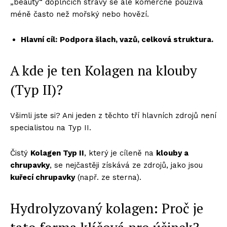
„beauty“ doplňcích stravy se ale komerčně používá
méně často než mořský nebo hovězí.
Hlavní cíl:
Podpora šlach, vazů, celková struktura.
A kde je ten Kolagen na klouby
(Typ II)?
Všimli jste si? Ani jeden z těchto tří hlavních zdrojů není
specialistou na Typ II.
Čistý
Kolagen Typ II
, který je cíleně na
klouby a
chrupavky
, se nejčastěji získává ze zdrojů, jako jsou
kuřecí chrupavky
(např. ze sterna).
Hydrolyzovaný kolagen: Proč je