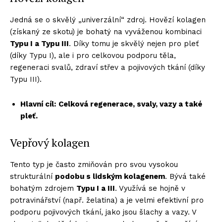
Jedná se o skvělý „univerzální“ zdroj. Hovězí kolagen
(získaný ze skotu) je bohatý na vyváženou kombinaci
Typu I a Typu III
. Díky tomu je skvělý nejen pro pleť
(díky Typu I), ale i pro celkovou podporu těla,
regeneraci svalů, zdraví střev a pojivových tkání (díky
Typu III).
Hlavní cíl:
Celková regenerace, svaly, vazy a také
pleť.
Vepřový kolagen
Tento typ je často zmiňován pro svou vysokou
strukturální
podobu s lidským kolagenem
. Bývá také
bohatým zdrojem
Typu I a III
. Využívá se hojně v
potravinářství (např. želatina) a je velmi efektivní pro
podporu pojivových tkání, jako jsou šlachy a vazy. V