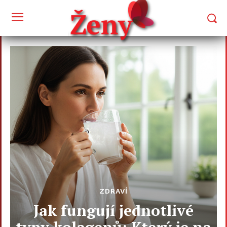
ZDRAVÍ
Jak fungují jednotlivé
typy kolagenů: Který je na