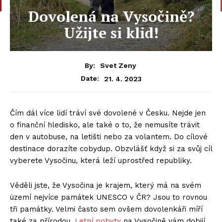
Dovolená na Vysočině?
Užijte si klid!
By:
Svet Zeny
21. 4. 2023
Date:
Čím dál více lidí tráví své dovolené v Česku. Nejde jen
o finanční hledisko, ale také o to, že nemusíte trávit
den v autobuse, na letišti nebo za volantem. Do cílové
destinace dorazíte cobydup. Obzvlášť když si za svůj cíl
vyberete Vysočinu, která leží uprostřed republiky.
Věděli jste, že Vysočina je krajem, který má na svém
území nejvíce památek UNESCO v ČR? Jsou to rovnou
tři památky. Velmi často sem ovšem dovolenkáři míří
také za přírodou.
Letní pobyty
na Vysočině vám dobijí