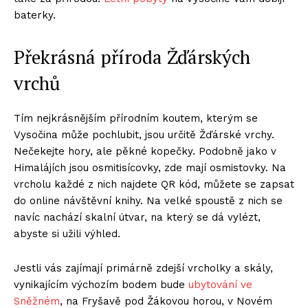
baterky.
Překrásná příroda Žďárských
vrchů
Tím nejkrásnějším přírodním koutem, kterým se
Vysočina může pochlubit, jsou určitě Žďárské vrchy.
Nečekejte hory, ale pěkné kopečky. Podobně jako v
Himalájích jsou osmitisícovky, zde mají osmistovky. Na
vrcholu každé z nich najdete QR kód, můžete se zapsat
do online návštěvní knihy. Na velké spoustě z nich se
navíc nachází skalní útvar, na který se dá vylézt,
abyste si užili výhled.
Jestli vás zajímají primárně zdejší vrcholky a skály,
vynikajícím výchozím bodem bude
ubytování ve
Sněžném
, na Fryšavě pod Žákovou horou, v Novém