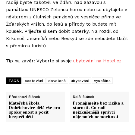
raději byste zakotvili ve Žďáru nad Sázavou s
památkou UNESCO Zelenou horou nebo se ubytujete v
některém z útulných penzionů ve vesničce přímo ve
Žďárských vrších, do lesů a přírody to budete mít
kousek. Přijeďte si sem dobít baterky. Na rozdíl od
Krkonoš, Jeseníků nebo Beskyd se zde nebudete tlačit
s přemírou turistů.
Tip na závěr: Vyberte si svoje
ubytování na Hotel.cz
.
TAGS
cestování
dovolená
ubytování
vysočina
Předchozí článek
Další článek
Mateřská škola
Pronajímejte bez rizika a
Dobřichovice dělá vše pro
starostí. Co radí
spokojenost a pocit
nejzkušenější správci
bezpečí dětí
nájemních nemovitostí