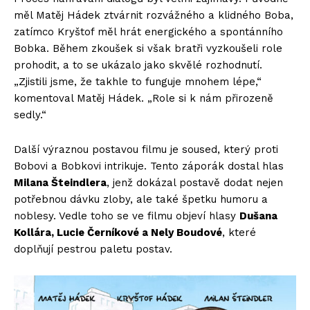
měl Matěj Hádek ztvárnit rozvážného a klidného Boba,
zatímco Kryštof měl hrát energického a spontánního
Bobka. Během zkoušek si však bratři vyzkoušeli role
prohodit, a to se ukázalo jako skvělé rozhodnutí.
„Zjistili jsme, že takhle to funguje mnohem lépe,“
komentoval Matěj Hádek. „Role si k nám přirozeně
sedly.“
Další výraznou postavou filmu je soused, který proti
Bobovi a Bobkovi intrikuje. Tento záporák dostal hlas
Milana Šteindlera
, jenž dokázal postavě dodat nejen
potřebnou dávku zloby, ale také špetku humoru a
noblesy. Vedle toho se ve filmu objeví hlasy
Dušana
Kollára, Lucie Černíkové a Nely Boudové
, které
doplňují pestrou paletu postav.