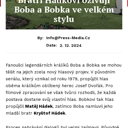
Boba a Bobka ve velkém
stylu
By:
Info@press-Media.cz
2. 12. 2024
Date:
Fanoušci legendárních králíků Boba a Bobka se mohou
těšit na jejich zcela nový hlasový projev. V původním
seriálu, který vznikal od roku 1979, propůjčil hlas
oběma králíkům oblíbený herec Josef Dvořák. Pro
filmové zpracování se však tvůrci rozhodli, že každá
postava dostane svůj vlastní hlas. Bobkovi tak hlas
propůjčil
Matěj Hádek
, zatímco Boba namluvil jeho
mladší bratr
Kryštof Hádek
.
Proces nahrávání dialogů byl velmi zajímavý. Původně