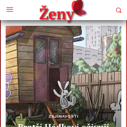
ZAJÍMAVOSTI
Bratři Hádkovi oživují