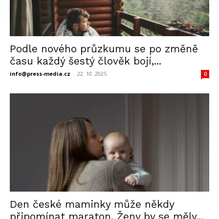
Podle nového průzkumu se po změně
času každý šestý člověk bojí,...
info@press-media.cz
-
22. 10. 2025
0
Den české maminky může někdy
připomínat maraton. Ženy by se měly...