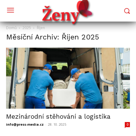
Domů
2025
Říjen
Měsíční Archiv: Říjen 2025
Mezinárodní stěhování a logistika
info@press-media.cz
-
28. 10. 2025
0