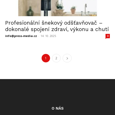
Profesionální šnekový odšťavňovač –
dokonalé spojení zdraví, výkonu a chuti
info@press-media.cz
-
14. 10. 2025
0
1
2
O NÁS