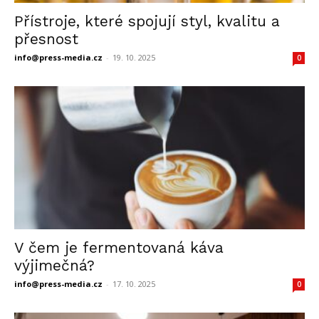
Přístroje, které spojují styl, kvalitu a
přesnost
info@press-media.cz
-
19. 10. 2025
0
V čem je fermentovaná káva
výjimečná?
info@press-media.cz
-
17. 10. 2025
0