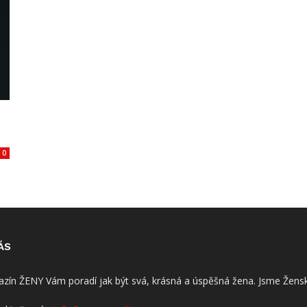
0
ÁS
zín ŽENY Vám poradí jak být svá, krásná a úspěšná žena. Jsme Žensk