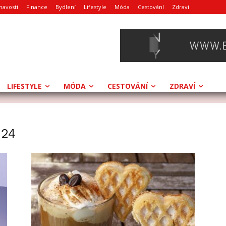
mavosti
Finance
Bydlení
Lifestyle
Móda
Cestování
Zdraví
LIFESTYLE
MÓDA
CESTOVÁNÍ
ZDRAVÍ
024