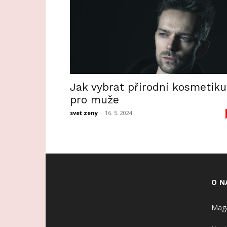
Jak vybrat přírodní kosmetiku
pro muže
svet zeny
-
16. 5. 2024
O N
Maga