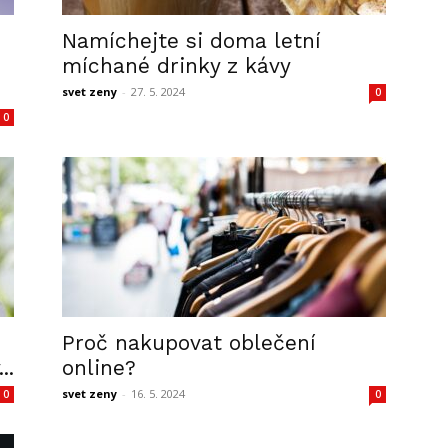
Namíchejte si doma letní
míchané drinky z kávy
svet zeny
-
27. 5. 2024
0
0
Proč nakupovat oblečení
..
online?
svet zeny
-
16. 5. 2024
0
0