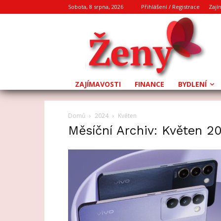
Sobota, 8 srpna, 2026
Přihlášení / Registrace
Zají
ZAJÍMAVOSTI
FINANCE
BYDLENÍ
Domů
2024
Květen
Měsíční Archiv: Květen 2