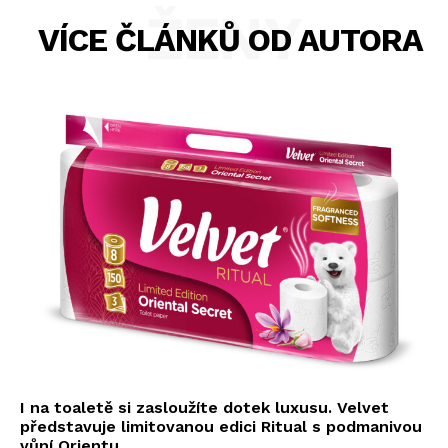
ŽENY
VÍCE ČLÁNKŮ OD AUTORA
I na toaletě si zasloužíte dotek luxusu. Velvet
představuje limitovanou edici Ritual s podmanivou
vůní Orientu