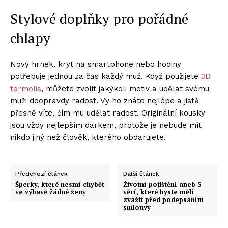
Stylové doplňky pro pořádné
chlapy
Nový hrnek, kryt na smartphone nebo hodiny
potřebuje jednou za čas každý muž. Když použijete
3D
termolis
, můžete zvolit jakýkoli motiv a udělat svému
muži doopravdy radost. Vy ho znáte nejlépe a jistě
přesně víte, čím mu udělat radost. Originální kousky
jsou vždy nejlepším dárkem, protože je nebude mít
nikdo jiný než člověk, kterého obdarujete.
Předchozí článek
Další článek
Šperky, které nesmí chybět
Životní pojištění aneb 5
ve výbavě žádné ženy
věcí, které byste měli
zvážit před podepsáním
smlouvy