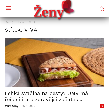
Domů
Tagy
VIVA
štítek: VIVA
Lehká svačina na cesty? OMV má
řešení i pro zdravější začátek...
svet zeny
-
26. 1. 2026
0