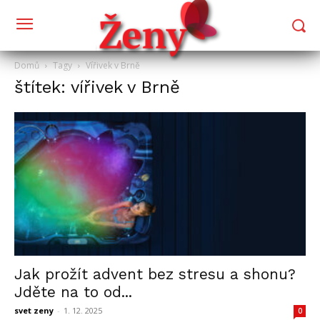
Domů
Tagy
Vířivek v Brně
štítek: vířivek v Brně
Jak prožít advent bez stresu a shonu?
Jděte na to od...
svet zeny
-
1. 12. 2025
0