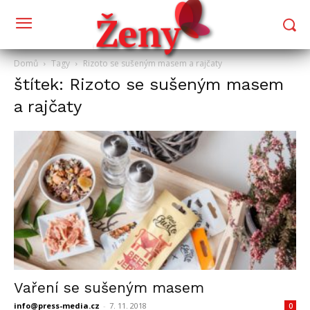
Domů
Tagy
Rizoto se sušeným masem a rajčaty
štítek: Rizoto se sušeným masem
a rajčaty
Vaření se sušeným masem
info@press-media.cz
-
7. 11. 2018
0