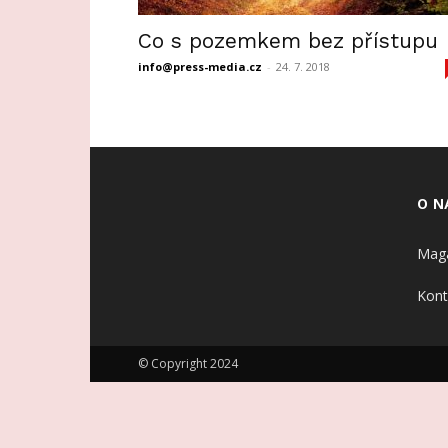
Co s pozemkem bez přístupu
info@press-media.cz
-
24. 7. 2018
O N
Maga
Kont
© Copyright 2024