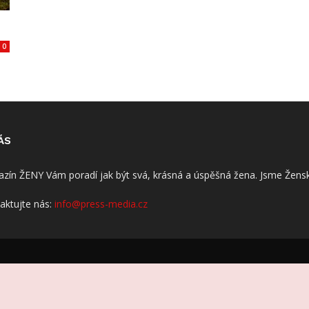
0
ÁS
zín ŽENY Vám poradí jak být svá, krásná a úspěšná žena. Jsme Žensk
aktujte nás:
info@press-media.cz