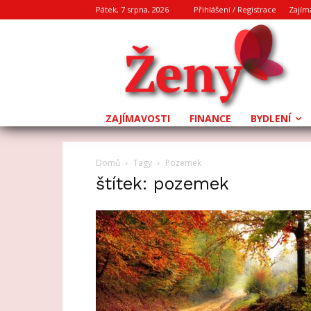
Pátek, 7 srpna, 2026
Přihlášení / Registrace
Zajím
ZAJÍMAVOSTI
FINANCE
BYDLENÍ
Domů
Tagy
Pozemek
štítek: pozemek