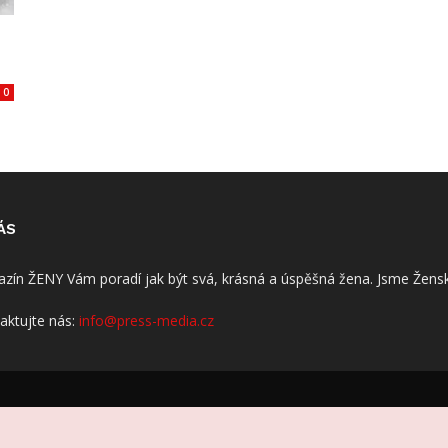
0
ÁS
zín ŽENY Vám poradí jak být svá, krásná a úspěšná žena. Jsme Žensk
aktujte nás:
info@press-media.cz