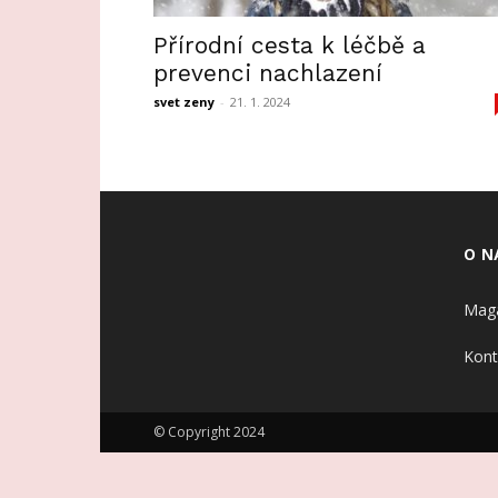
Přírodní cesta k léčbě a
prevenci nachlazení
svet zeny
-
21. 1. 2024
O N
Maga
Kont
© Copyright 2024