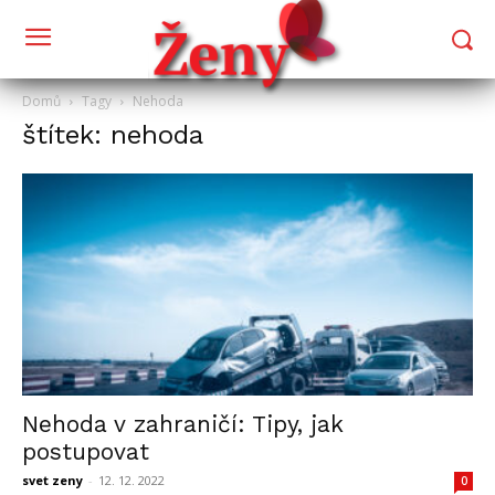
Domů
Tagy
Nehoda
štítek: nehoda
Nehoda v zahraničí: Tipy, jak
postupovat
svet zeny
-
12. 12. 2022
0