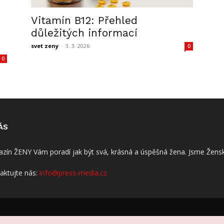
Vitamín B12: Přehled
důležitých informací
svet zeny
-
3. 3. 2026
0
0
ÁS
zín ŽENY Vám poradí jak být svá, krásná a úspěšná žena. Jsme Žensk
aktujte nás:
info@press-media.cz