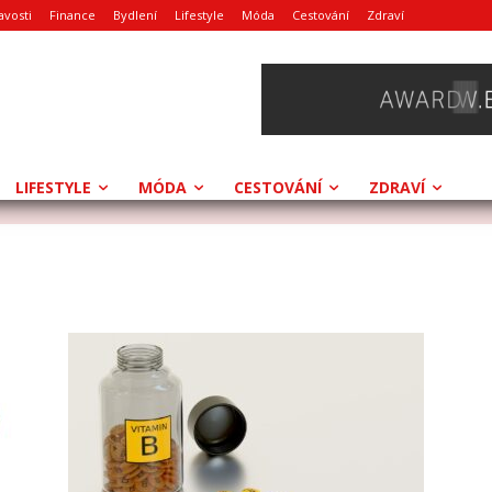
avosti
Finance
Bydlení
Lifestyle
Móda
Cestování
Zdraví
LIFESTYLE
MÓDA
CESTOVÁNÍ
ZDRAVÍ