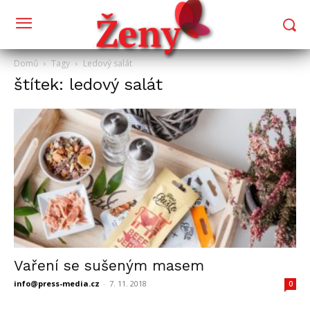
Domů
Tagy
Ledový salát
štítek: ledový salát
Vaření se sušeným masem
info@press-media.cz
-
7. 11. 2018
0