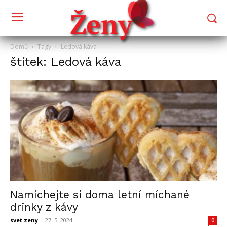
Domů
Tagy
Ledová káva
štítek: Ledová káva
Namíchejte si doma letní míchané
drinky z kávy
svet zeny
-
27. 5. 2024
0