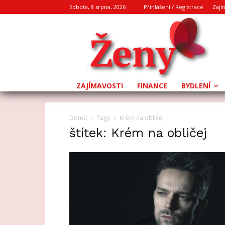
Sobota, 8 srpna, 2026
Přihlášení / Registrace
Zají
ZAJÍMAVOSTI
FINANCE
BYDLENÍ
Domů
Tagy
Krém na obličej
štítek: Krém na obličej