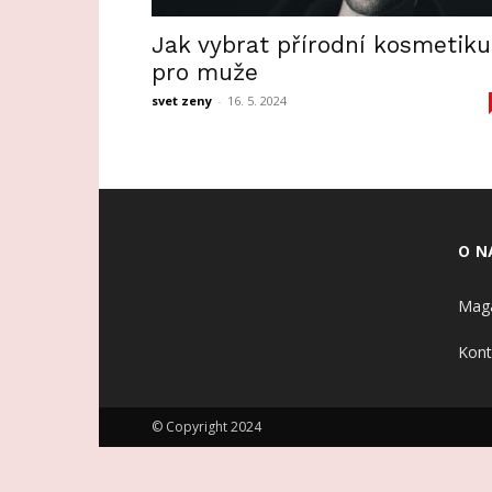
Jak vybrat přírodní kosmetiku
pro muže
svet zeny
-
16. 5. 2024
O N
Maga
Kont
© Copyright 2024