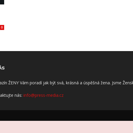
0
ÁS
zín ŽENY Vám poradí jak být svá, krásná a úspěšná žena. Jsme Žensk
aktujte nás:
info@press-media.cz