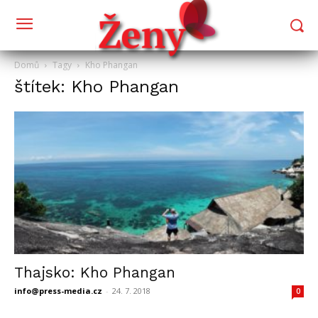
Domů
Tagy
Kho Phangan
štítek: Kho Phangan
Thajsko: Kho Phangan
info@press-media.cz
-
24. 7. 2018
0