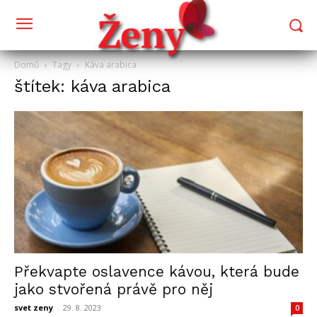
Domů
Tagy
Káva arabica
štítek: káva arabica
Překvapte oslavence kávou, která bude
jako stvořená právě pro něj
svet zeny
-
29. 8. 2023
0