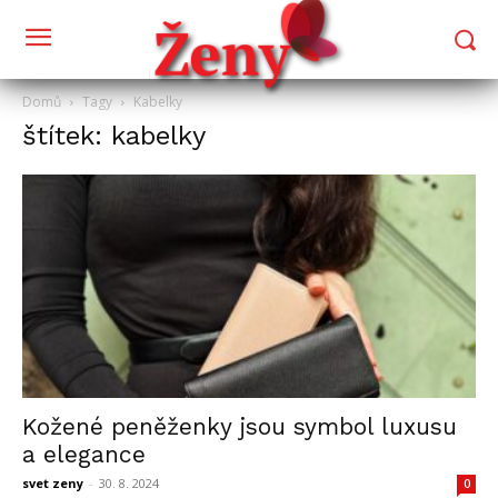
Domů
Tagy
Kabelky
štítek: kabelky
Kožené peněženky jsou symbol luxusu
a elegance
svet zeny
-
30. 8. 2024
0