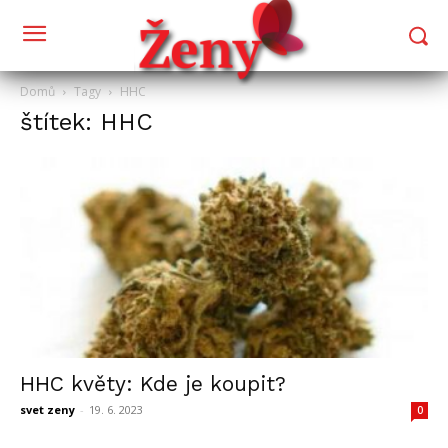
Domů
Tagy
HHC
štítek: HHC
HHC květy: Kde je koupit?
svet zeny
-
19. 6. 2023
0