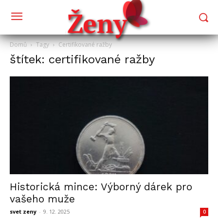
Domů
Tagy
Certifikované ražby
štítek: certifikované ražby
Historická mince: Výborný dárek pro
vašeho muže
svet zeny
-
9. 12. 2025
0