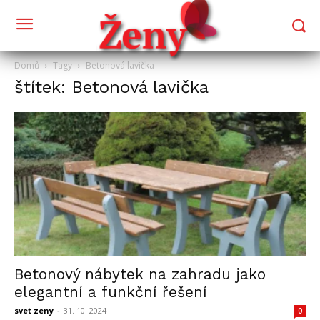
Domů
Tagy
Betonová lavička
štítek: Betonová lavička
Betonový nábytek na zahradu jako
elegantní a funkční řešení
svet zeny
-
31. 10. 2024
0