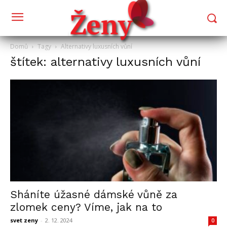
Domů
Tagy
Alternativy luxusních vůní
štítek: alternativy luxusních vůní
Sháníte úžasné dámské vůně za
zlomek ceny? Víme, jak na to
svet zeny
-
2. 12. 2024
0