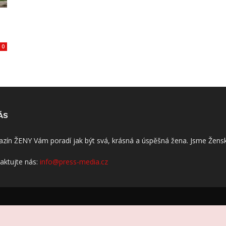
0
ÁS
zín ŽENY Vám poradí jak být svá, krásná a úspěšná žena. Jsme Žensk
aktujte nás:
info@press-media.cz