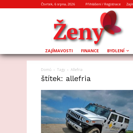
Čtvrtek, 6 srpna, 2026
Přihlášení / Registrace
Zají
ZAJÍMAVOSTI
FINANCE
BYDLENÍ
Domů
Tagy
Allefria
štítek: allefria