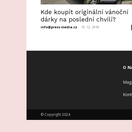
Kde koupit originální vánoční
dárky na poslední chvíli?
info@press-media.cz
-
10. 12. 2018
O N
Maga
Kont
© Copyright 2024