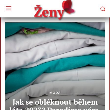
MÓDA
Jak se obléknout během
léta 2023? Poradíme vám,